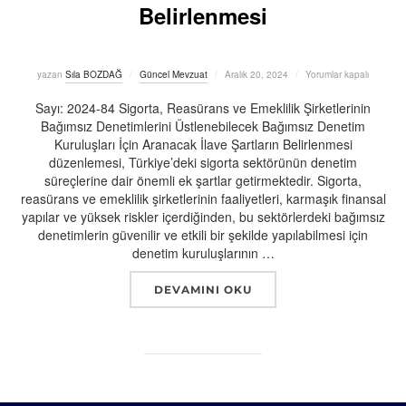
Belirlenmesi
Yayımlanma
yazan
Sıla BOZDAĞ
Güncel Mevzuat
Aralık 20, 2024
Yorumlar kapalı
tarihi
Sayı: 2024-84 Sigorta, Reasürans ve Emeklilik Şirketlerinin
Bağımsız Denetimlerini Üstlenebilecek Bağımsız Denetim
Kuruluşları İçin Aranacak İlave Şartların Belirlenmesi
düzenlemesi, Türkiye’deki sigorta sektörünün denetim
süreçlerine dair önemli ek şartlar getirmektedir. Sigorta,
reasürans ve emeklilik şirketlerinin faaliyetleri, karmaşık finansal
yapılar ve yüksek riskler içerdiğinden, bu sektörlerdeki bağımsız
denetimlerin güvenilir ve etkili bir şekilde yapılabilmesi için
denetim kuruluşlarının …
“SIGORTA, REASÜRANS VE EMEKLILIK 
DEVAMINI OKU