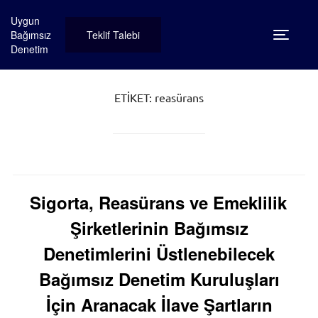
İçeriğe
geç
Uygun
Bağımsız
Teklif Talebi
Yan men
Denetim
ETIKET:
reasürans
Sigorta, Reasürans ve Emeklilik
Şirketlerinin Bağımsız
Denetimlerini Üstlenebilecek
Bağımsız Denetim Kuruluşları
İçin Aranacak İlave Şartların